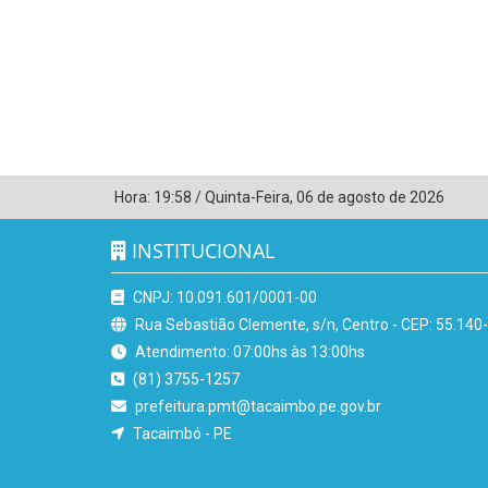
Hora:
19:58
/
Quinta-Feira
,
06 de agosto de 2026
INSTITUCIONAL
CNPJ: 10.091.601/0001-00
Rua Sebastião Clemente, s/n, Centro - CEP: 55.140
Atendimento: 07:00hs às 13:00hs
(81) 3755-1257
prefeitura.pmt@tacaimbo.pe.gov.br
Tacaimbó - PE