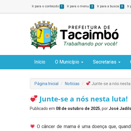
Ir para o conteúdo
Ir para o menu
Ir para a busca
Ir
1
2
3
Início
O Município
Secretarias
Página Inicial
Notícias
Junte-se a nós nesta 
Junte-se a nós nesta luta!
Publicado em
08 de outubro de 2025
, por
José Jadil
O câncer de mama é uma doença que, quando 