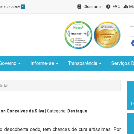
Glossário
FAQ
Ma
 para o rodapé
4
Governo
Informe-se
Transparência
Serviços D
luta!
T
son Gonçalves da Silva
| Categoria:
Destaque
descoberta cedo, tem chances de cura altíssimas. Por