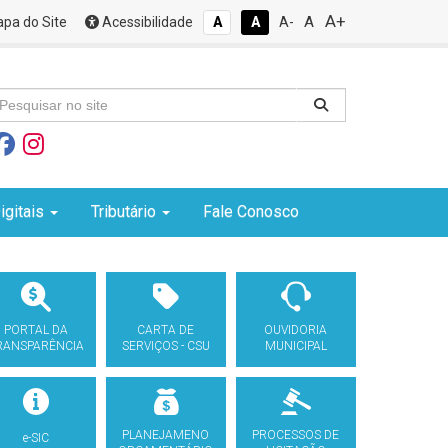
A+
A
pa do Site
Acessibilidade
A
A
A-
igitais
Tributário
Fale Conosco
PORTAL DA
CARTA DE
OUVIDORIA
RANSPARÊNCIA
SERVIÇOS - CSU
MUNICIPAL
PLANEJAMENO
PROCESSOS DE
e-SIC