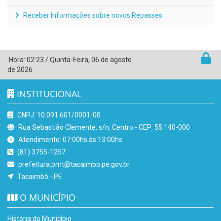
Receber Informações sobre novos Repasses
Hora:
02:23
/
Quinta-Feira
,
06 de agosto
de 2026
INSTITUCIONAL
CNPJ: 10.091.601/0001-00
Rua Sebastião Clemente, s/n, Centro - CEP: 55.140-000
Atendimento: 07:00hs às 13:00hs
(81) 3755-1257
prefeitura.pmt@tacaimbo.pe.gov.br
Tacaimbó - PE
O MUNICÍPIO
História do Município