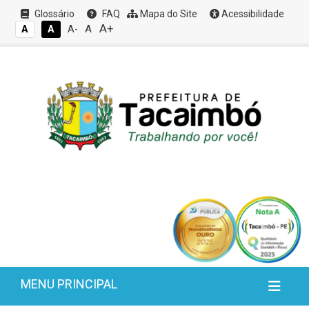
Glossário
FAQ
Mapa do Site
Acessibilidade
A+
A
A
A
A-
MENU PRINCIPAL