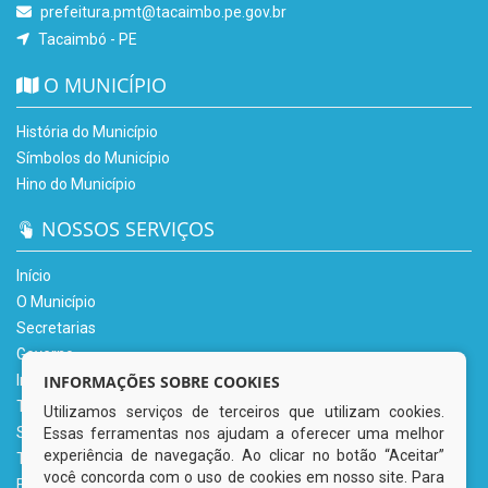
prefeitura.pmt@tacaimbo.pe.gov.br
Tacaimbó - PE
O MUNICÍPIO
História do Município
Símbolos do Município
Hino do Município
NOSSOS SERVIÇOS
Início
O Município
Secretarias
Governo
Informe-se
INFORMAÇÕES SOBRE COOKIES
Transparência
Utilizamos serviços de terceiros que utilizam cookies.
Serviços Digitais
Essas ferramentas nos ajudam a oferecer uma melhor
experiência de navegação. Ao clicar no botão “Aceitar”
Tributário
você concorda com o uso de cookies em nosso site. Para
Fale Conosco