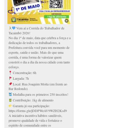
Vem aí a Corrida do Trabalhador de
Tacaimbó 2026!
No dia 1º de maio, data que celebra a força e a
dedicação de todos os trabalhadores, a
Prefeitura convida você para um momento de
esporte, saúde e união. Mais do que uma
corrida, é uma forma de valorizar quem
constrói o dia a dia da nossa cidade com tanto
esforço.
Concentração: 6h
Largada: 7h
Local: Rua Joaquim Moita (em frente ao
Bar Redondo)
Medalha para os primeiros 250 inscritos!
Contribuição: 1kg de alimento
Garanta já sua participação:
https://forms.gle/jDDPWeAV9WZH2Ksd9
A iniciativa incentiva hábitos saudáveis,
promove qualidade de vida e fortalece o
espírito de comunidade entre os