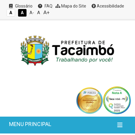
Glossário
FAQ
Mapa do Site
Acessibilidade
A+
A
A
A
A-
MENU PRINCIPAL