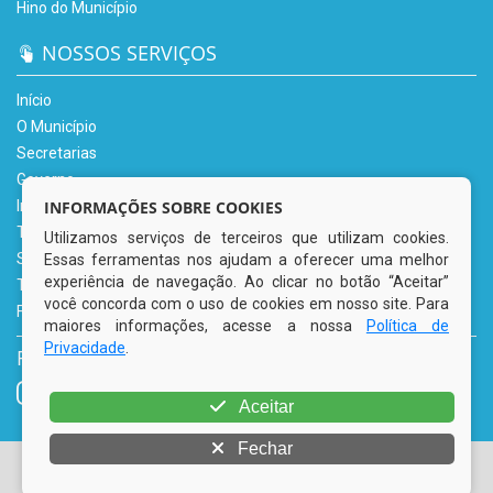
Hino do Município
NOSSOS SERVIÇOS
Início
O Município
Secretarias
Governo
INFORMAÇÕES SOBRE COOKIES
Informe-se
Transparência
Utilizamos serviços de terceiros que utilizam cookies.
Serviços Digitais
Essas ferramentas nos ajudam a oferecer uma melhor
experiência de navegação. Ao clicar no botão “Aceitar”
Tributário
você concorda com o uso de cookies em nosso site. Para
Fale Conosco
maiores informações, acesse a nossa
Política de
Privacidade
.
REDES SOCIAIS
Aceitar
Fechar
© Copyright 2026 Prefeitura Municipal de Tacaimbó | Todos
os direitos reservados