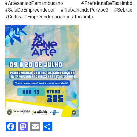
#ArtesanatoPernambucano #PrefeituraDeTacaimbó
#SalaDoEmpreendedor #TrabalhandoPorVocê #Sebrae
#Cultura #Empreendedorismo #Tacaimbó
Facebook
Mastodon
Email
Share