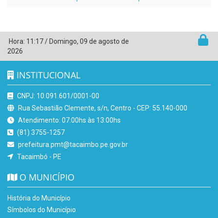
Hora:
11:17
/
Domingo
,
09 de agosto de
2026
INSTITUCIONAL
CNPJ: 10.091.601/0001-00
Rua Sebastião Clemente, s/n, Centro - CEP: 55.140-000
Atendimento: 07:00hs às 13:00hs
(81) 3755-1257
prefeitura.pmt@tacaimbo.pe.gov.br
Tacaimbó - PE
O MUNICÍPIO
História do Município
Símbolos do Município