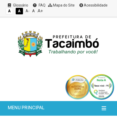
Glossário
FAQ
Mapa do Site
Acessibilidade
A+
A
A
A
A-
MENU PRINCIPAL