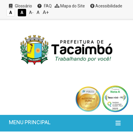
Glossário
FAQ
Mapa do Site
Acessibilidade
A+
A
A
A
A-
MENU PRINCIPAL