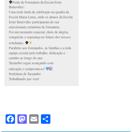
Noite de Formatura da Escola Ester
Benevides!
Uma noite linda de celebração na quadra da
Escola Maria Luiza, onde os alunos da Escola
Ester Benevides participaram de sua
emocionante cerimônia de formatura.
Foi um momento especial, cheio de alegria,
conquistas e esperança no futuro dos nossos
estudantes.
Parabéns aos formandos, às famílias e a toda
equipe escolar pelo trabalho, dedicação e
carinho ao longo do ano.
Tacaimbó segue avançando com
educação e compromisso!
Prefeitura de Tacaimbó
Trabalhando por você
Facebook
Mastodon
Email
Share