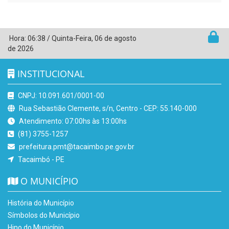
Hora:
06:38
/
Quinta-Feira
,
06 de agosto
de 2026
INSTITUCIONAL
CNPJ: 10.091.601/0001-00
Rua Sebastião Clemente, s/n, Centro - CEP: 55.140-000
Atendimento: 07:00hs às 13:00hs
(81) 3755-1257
prefeitura.pmt@tacaimbo.pe.gov.br
Tacaimbó - PE
O MUNICÍPIO
História do Município
Símbolos do Município
Hino do Município