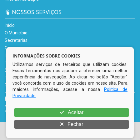
NOSSOS SERVIÇOS
Início
O Município
Secretarias
Governo
INFORMAÇÕES SOBRE COOKIES
Informe-se
Transparência
Utilizamos serviços de terceiros que utilizam cookies.
Serviços Digitais
Essas ferramentas nos ajudam a oferecer uma melhor
experiência de navegação. Ao clicar no botão “Aceitar”
Tributário
você concorda com o uso de cookies em nosso site. Para
Fale Conosco
maiores informações, acesse a nossa
Política de
Privacidade
.
REDES SOCIAIS
Aceitar
Fechar
© Copyright 2026 Prefeitura Municipal de Tacaimbó | Todos
os direitos reservados