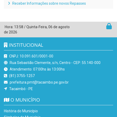
Receber Informações sobre novos Repasses
Hora:
13:58
/
Quinta-Feira
,
06 de agosto
de 2026
INSTITUCIONAL
CNPJ: 10.091.601/0001-00
Rua Sebastião Clemente, s/n, Centro - CEP: 55.140-000
Atendimento: 07:00hs às 13:00hs
(81) 3755-1257
prefeitura.pmt@tacaimbo.pe.gov.br
Tacaimbó - PE
O MUNICÍPIO
História do Município