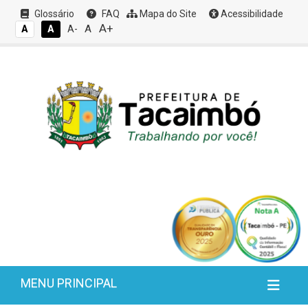
Glossário
FAQ
Mapa do Site
Acessibilidade
A+
A
A
A
A-
MENU PRINCIPAL