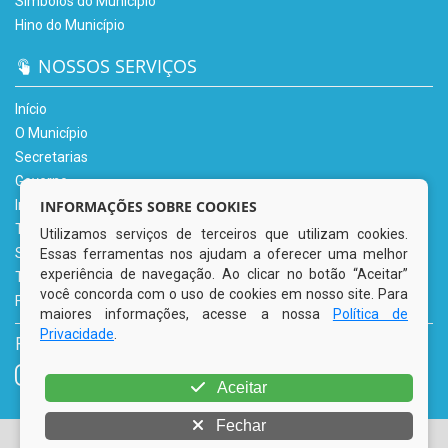
Símbolos do Município
Hino do Município
NOSSOS SERVIÇOS
Início
O Município
Secretarias
Governo
INFORMAÇÕES SOBRE COOKIES
Informe-se
Transparência
Utilizamos serviços de terceiros que utilizam cookies.
Serviços Digitais
Essas ferramentas nos ajudam a oferecer uma melhor
experiência de navegação. Ao clicar no botão “Aceitar”
Tributário
você concorda com o uso de cookies em nosso site. Para
Fale Conosco
maiores informações, acesse a nossa
Política de
Privacidade
.
REDES SOCIAIS
Aceitar
Fechar
© Copyright 2026 Prefeitura Municipal de Tacaimbó | Todos