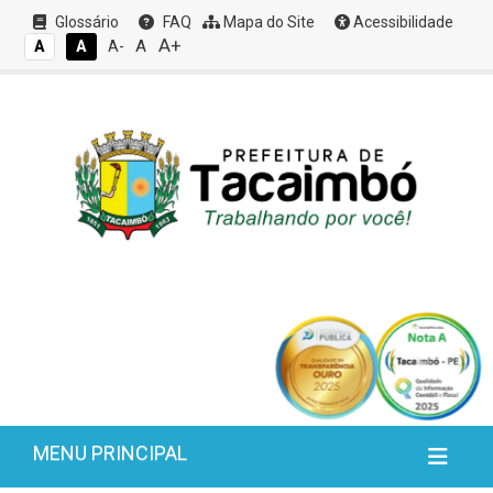
Glossário
FAQ
Mapa do Site
Acessibilidade
A+
A
A
A
A-
MENU PRINCIPAL