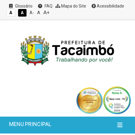
Glossário
FAQ
Mapa do Site
Acessibilidade
A+
A
A
A
A-
MENU PRINCIPAL