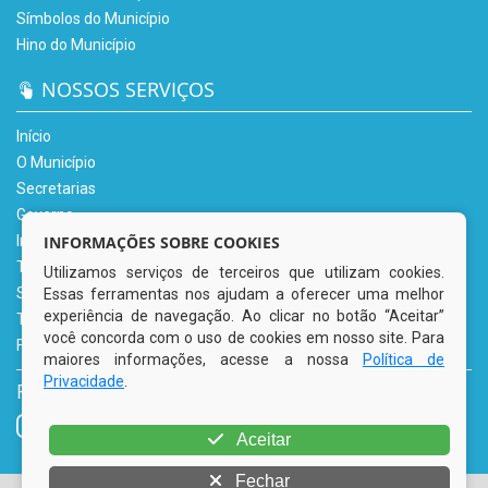
Símbolos do Município
Hino do Município
NOSSOS SERVIÇOS
Início
O Município
Secretarias
Governo
INFORMAÇÕES SOBRE COOKIES
Informe-se
Transparência
Utilizamos serviços de terceiros que utilizam cookies.
Serviços Digitais
Essas ferramentas nos ajudam a oferecer uma melhor
experiência de navegação. Ao clicar no botão “Aceitar”
Tributário
você concorda com o uso de cookies em nosso site. Para
Fale Conosco
maiores informações, acesse a nossa
Política de
Privacidade
.
REDES SOCIAIS
Aceitar
Fechar