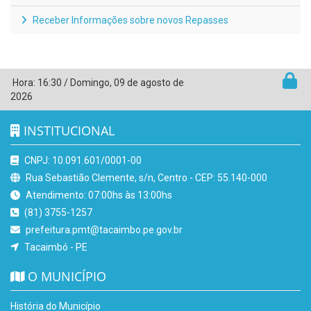
Receber Informações sobre novos Repasses
Hora:
16:30
/
Domingo
,
09 de agosto de
2026
INSTITUCIONAL
CNPJ: 10.091.601/0001-00
Rua Sebastião Clemente, s/n, Centro - CEP: 55.140-000
Atendimento: 07:00hs às 13:00hs
(81) 3755-1257
prefeitura.pmt@tacaimbo.pe.gov.br
Tacaimbó - PE
O MUNICÍPIO
História do Município