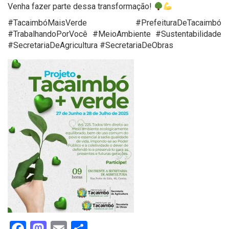
Venha fazer parte dessa transformação!
#TacaimbóMaisVerde #PrefeituraDeTacaimbó
#TrabalhandoPorVocê #MeioAmbiente #Sustentabilidade
#SecretariaDeAgricultura #SecretariaDeObras