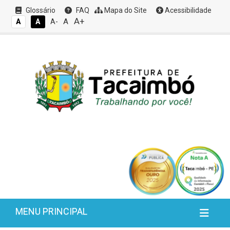
Glossário
FAQ
Mapa do Site
Acessibilidade
A+
A
A
A
A-
MENU PRINCIPAL