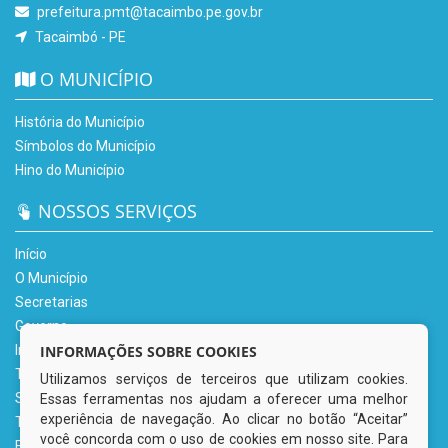
prefeitura.pmt@tacaimbo.pe.gov.br
Tacaimbó - PE
O MUNICÍPIO
História do Município
Símbolos do Município
Hino do Município
NOSSOS SERVIÇOS
Início
O Município
Secretarias
Governo
Informe-se
INFORMAÇÕES SOBRE COOKIES
Transparência
Utilizamos serviços de terceiros que utilizam cookies.
Serviços Digitais
Essas ferramentas nos ajudam a oferecer uma melhor
experiência de navegação. Ao clicar no botão “Aceitar”
Tributário
você concorda com o uso de cookies em nosso site. Para
Fale Conosco