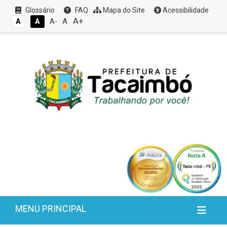
Glossário
FAQ
Mapa do Site
Acessibilidade
A+
A
A
A
A-
MENU PRINCIPAL