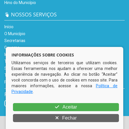
Hino do Município
NOSSOS SERVIÇOS
Início
O Município
Secretarias
Governo
INFORMAÇÕES SOBRE COOKIES
Informe-se
Transparência
Utilizamos serviços de terceiros que utilizam cookies.
Serviços Digitais
Essas ferramentas nos ajudam a oferecer uma melhor
experiência de navegação. Ao clicar no botão “Aceitar”
Tributário
você concorda com o uso de cookies em nosso site. Para
Fale Conosco
maiores informações, acesse a nossa
Política de
Privacidade
.
REDES SOCIAIS
Aceitar
Fechar
© Copyright 2026 Prefeitura Municipal de Tacaimbó | Todos