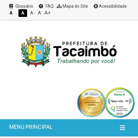
Glossário
FAQ
Mapa do Site
Acessibilidade
A+
A
A
A
A-
MENU PRINCIPAL