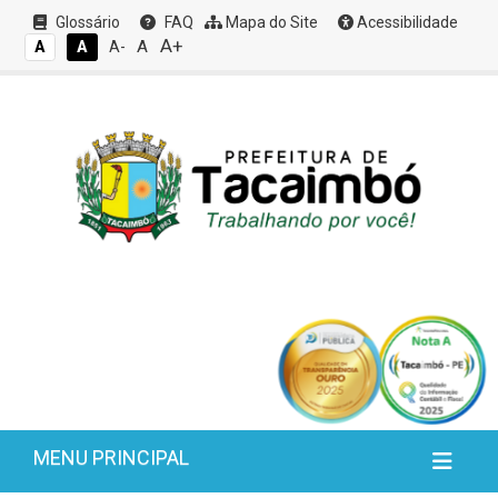
Glossário
FAQ
Mapa do Site
Acessibilidade
A+
A
A
A
A-
MENU PRINCIPAL