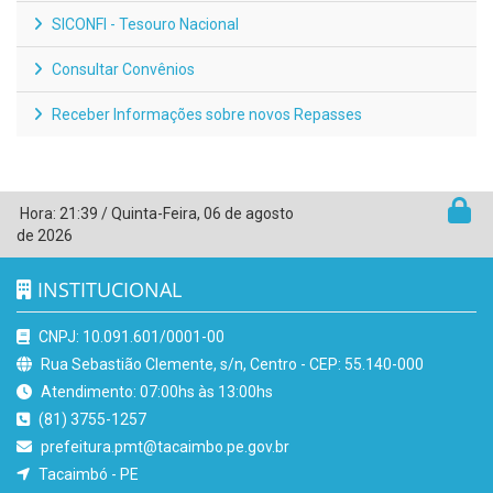
SICONFI - Tesouro Nacional
Consultar Convênios
Receber Informações sobre novos Repasses
Hora:
21:39
/
Quinta-Feira
,
06 de agosto
de 2026
INSTITUCIONAL
CNPJ: 10.091.601/0001-00
Rua Sebastião Clemente, s/n, Centro - CEP: 55.140-000
Atendimento: 07:00hs às 13:00hs
(81) 3755-1257
prefeitura.pmt@tacaimbo.pe.gov.br
Tacaimbó - PE