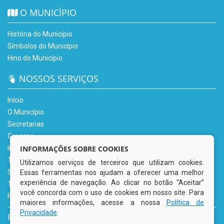
O MUNICÍPIO
História do Município
Símbolos do Município
Hino do Município
NOSSOS SERVIÇOS
Início
O Município
Secretarias
Governo
INFORMAÇÕES SOBRE COOKIES
Informe-se
Transparência
Utilizamos serviços de terceiros que utilizam cookies.
Serviços Digitais
Essas ferramentas nos ajudam a oferecer uma melhor
experiência de navegação. Ao clicar no botão “Aceitar”
Tributário
você concorda com o uso de cookies em nosso site. Para
Fale Conosco
maiores informações, acesse a nossa
Política de
Privacidade
.
REDES SOCIAIS