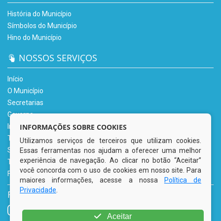
História do Município
Símbolos do Município
Hino do Município
NOSSOS SERVIÇOS
Início
O Município
Secretarias
Governo
Informe-se
INFORMAÇÕES SOBRE COOKIES
Transparência
Utilizamos serviços de terceiros que utilizam cookies.
Serviços Digitais
Essas ferramentas nos ajudam a oferecer uma melhor
experiência de navegação. Ao clicar no botão “Aceitar”
Tributário
você concorda com o uso de cookies em nosso site. Para
Fale Conosco
maiores informações, acesse a nossa
Política de
Privacidade
.
REDES SOCIAIS
Aceitar