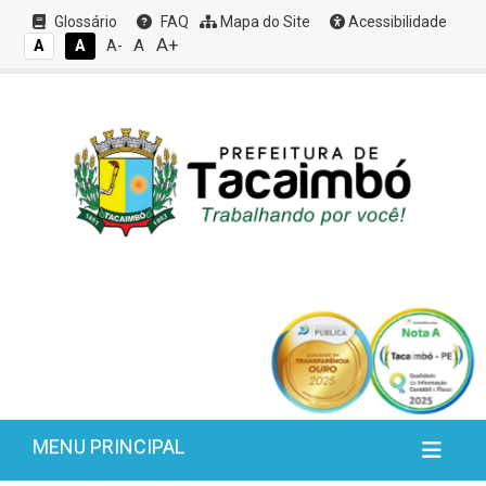
Glossário
FAQ
Mapa do Site
Acessibilidade
A+
A
A
A
A-
MENU PRINCIPAL