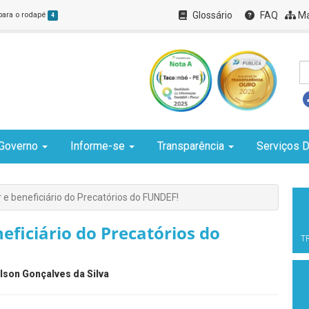
Glossário
FAQ
Ma
 para o rodapé
4
Governo
Informe-se
Transparência
Serviços D
e beneficiário do Precatórios do FUNDEF!
eficiário do Precatórios do
T
lson Gonçalves da Silva