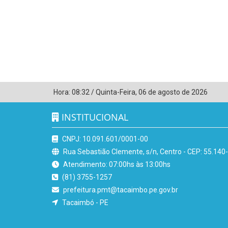
Hora:
08:32
/
Quinta-Feira
,
06 de agosto de 2026
INSTITUCIONAL
CNPJ: 10.091.601/0001-00
Rua Sebastião Clemente, s/n, Centro - CEP: 55.140
Atendimento: 07:00hs às 13:00hs
(81) 3755-1257
prefeitura.pmt@tacaimbo.pe.gov.br
Tacaimbó - PE