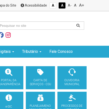
A+
A
pa do Site
Acessibilidade
A
A
A-
igitais
Tributário
Fale Conosco
PORTAL DA
CARTA DE
OUVIDORIA
RANSPARÊNCIA
SERVIÇOS - CSU
MUNICIPAL
PLANEJAMENO
PROCESSOS DE
e-SIC