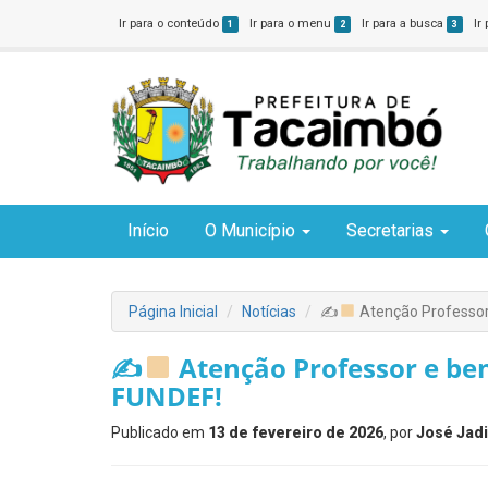
Ir para o conteúdo
Ir para o menu
Ir para a busca
Ir
1
2
3
Início
O Município
Secretarias
Página Inicial
Notícias
✍
Atenção Professor 
✍
Atenção Professor e ben
FUNDEF!
Publicado em
13 de fevereiro de 2026
, por
José Jadi