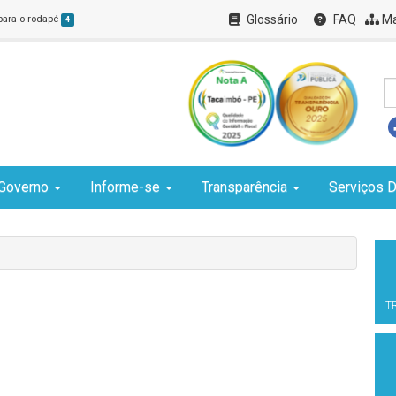
Glossário
FAQ
Ma
 para o rodapé
4
Governo
Informe-se
Transparência
Serviços D
T