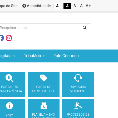
A+
A
pa do Site
Acessibilidade
A
A
A-
igitais
Tributário
Fale Conosco
PORTAL DA
CARTA DE
OUVIDORIA
RANSPARÊNCIA
SERVIÇOS - CSU
MUNICIPAL
PLANEJAMENO
PROCESSOS DE
e-SIC