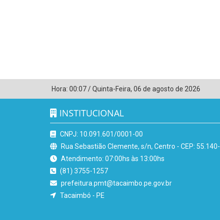
Hora:
00:07
/
Quinta-Feira
,
06 de agosto de 2026
INSTITUCIONAL
CNPJ: 10.091.601/0001-00
Rua Sebastião Clemente, s/n, Centro - CEP: 55.140
Atendimento: 07:00hs às 13:00hs
(81) 3755-1257
prefeitura.pmt@tacaimbo.pe.gov.br
Tacaimbó - PE