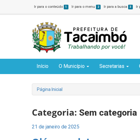
Ir para o conteúdo
Ir para o menu
Ir para a busca
Ir
1
2
3
Início
O Município
Secretarias
Página Inicial
Categoria:
Sem categoria
Posted
21 de janeiro de 2025
on