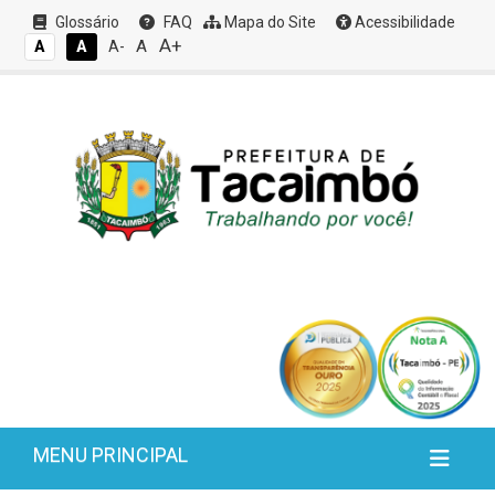
Glossário
FAQ
Mapa do Site
Acessibilidade
A+
A
A
A
A-
MENU PRINCIPAL