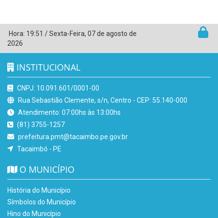
Hora:
19:51
/
Sexta-Feira
,
07 de agosto de
2026
INSTITUCIONAL
CNPJ: 10.091.601/0001-00
Rua Sebastião Clemente, s/n, Centro - CEP: 55.140-000
Atendimento: 07:00hs às 13:00hs
(81) 3755-1257
prefeitura.pmt@tacaimbo.pe.gov.br
Tacaimbó - PE
O MUNICÍPIO
História do Município
Símbolos do Município
Hino do Município