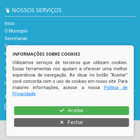
NOSSOS SERVIÇOS
Início
O Município
Secretarias
Governo
INFORMAÇÕES SOBRE COOKIES
Informe-se
Transparência
Utilizamos serviços de terceiros que utilizam cookies.
Serviços Digitais
Essas ferramentas nos ajudam a oferecer uma melhor
experiência de navegação. Ao clicar no botão “Aceitar”
Tributário
você concorda com o uso de cookies em nosso site. Para
Fale Conosco
maiores informações, acesse a nossa
Política de
Privacidade
.
REDES SOCIAIS
Aceitar
Fechar
© Copyright 2026 Prefeitura Municipal de Tacaimbó | Todos
os direitos reservados