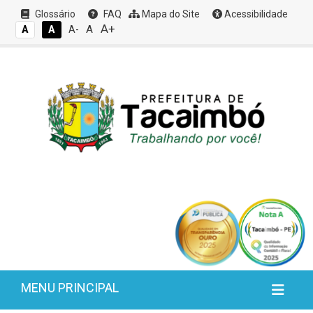
Glossário
FAQ
Mapa do Site
Acessibilidade
A+
A
A
A
A-
MENU PRINCIPAL